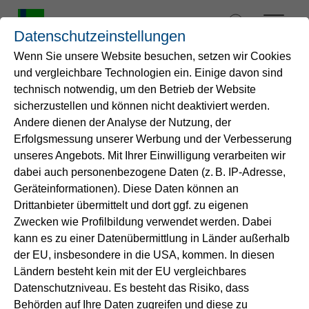
Zum
Inhalt
Datenschutzeinstellungen
springen
Wenn Sie unsere Website besuchen, setzen wir Cookies
und vergleichbare Technologien ein. Einige davon sind
Startseite
technisch notwendig, um den Betrieb der Website
Vanadium im Trinkwasser
sicherzustellen und können nicht deaktiviert werden.
Andere dienen der Analyse der Nutzung, der
Wasser
aus dem Wasserwerk
Erfolgsmessung unserer Werbung und der Verbesserung
Haltern
unseres Angebots. Mit Ihrer Einwilligung verarbeiten wir
Service
dabei auch personenbezogene Daten (z. B. IP-Adresse,
Geräteinformationen). Diese Daten können an
Die Trinkwasserverordnung (TrinkwV) enthält
Drittanbieter übermittelt und dort ggf. zu eigenen
Energie
aktuell keinen Grenzwert für Vanadium.
Zwecken wie Profilbildung verwendet werden. Dabei
kann es zu einer Datenübermittlung in Länder außerhalb
B2B-Lösungen
Im Mai 2023 hat das Umweltbundesamt (UBA)
der EU, insbesondere in die USA, kommen. In diesen
eine Liste von Trinkwasser-Leitwerten
Ländern besteht kein mit der EU vergleichbares
Datenschutzniveau. Es besteht das Risiko, dass
veröffentlicht, die für das Element Vanadium einen
Unternehmen
Behörden auf Ihre Daten zugreifen und diese zu