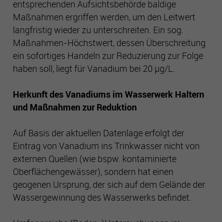
entsprechenden Aufsichtsbehörde baldige
Es besteht insbesondere das Risiko, dass Ihre Daten durch
Maßnahmen ergriffen werden, um den Leitwert
US-Behörden zu Kontroll- und Überwachungszwecken
verarbeitet werden können.
langfristig wieder zu unterschreiten. Ein sog.
Maßnahmen-Höchstwert, dessen Überschreitung
ein sofortiges Handeln zur Reduzierung zur Folge
haben soll, liegt für Vanadium bei 20 µg/L.
Herkunft des Vanadiums im Wasserwerk Haltern
und Maßnahmen zur Reduktion
Auf Basis der aktuellen Datenlage erfolgt der
Eintrag von Vanadium ins Trinkwasser nicht von
externen Quellen (wie bspw. kontaminierte
Oberflächengewässer), sondern hat einen
geogenen Ursprung, der sich auf dem Gelände der
Wassergewinnung des Wasserwerks befindet.