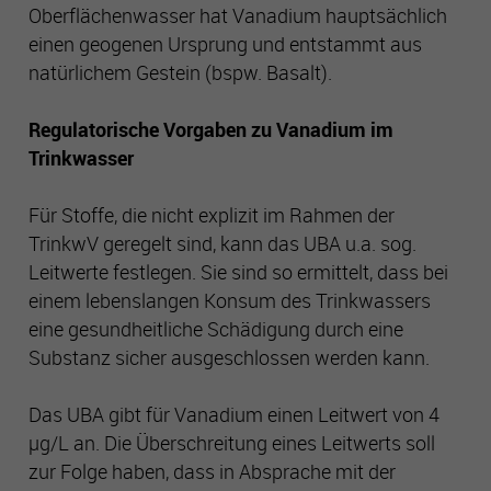
Oberflächenwasser hat Vanadium hauptsächlich
aufzubauen und Ihnen relevante Werbung auf anderen
Seiten zu zeigen. Das beruht auf der eindeutigen
einen geogenen Ursprung und entstammt aus
Identifizierung Ihres Browsers und Internetgeräts. Wenn Sie
natürlichem Gestein (bspw. Basalt).
diese Cookies nicht zulassen, erhalten Sie weniger gezielte
Werbung.
Regulatorische Vorgaben zu Vanadium im
Trinkwasser
Externe Inhalte
Externe Inhalte Wir verwenden auf dieser Seite externe
Für Stoffe, die nicht explizit im Rahmen der
Inhalte, um Ihnen zusätzliche Informationen anzubieten.
TrinkwV geregelt sind, kann das UBA u.a. sog.
Werden diese Inhalte aufgerufen, können Ihre
Leitwerte festlegen. Sie sind so ermittelt, dass bei
Nutzungsdaten an die jeweiligen Anbieter übertragen
werden. Daher können sie eingebettete Inhalte nur sehen,
einem lebenslangen Konsum des Trinkwassers
wenn Sie uns Ihre Einwilligung erteilt haben. Hinweis auf
eine gesundheitliche Schädigung durch eine
Verarbeitung Ihrer auf dieser Webseite erhobenen Daten in
Substanz sicher ausgeschlossen werden kann.
den USA: Indem Sie die Nutzung der „nicht erforderlichen“
Cookies und externen Inhalte akzeptieren, willigen Sie
Das UBA gibt für Vanadium einen Leitwert von 4
zugleich gemäß Art. 49 Abs. 1 a) DSGVO ein, dass Ihre
Daten in den USA verarbeitet werden. Die USA werden vom
µg/L an. Die Überschreitung eines Leitwerts soll
Europäischen Gerichtshof als ein Land mit einem nach EU-
zur Folge haben, dass in Absprache mit der
Standards unzureichenden Datenschutzniveau eingeschätzt.