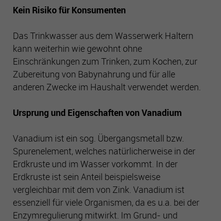
Kein Risiko für Konsumenten
Cookie-Informationen anzeigen
Name
php_session
Das Trinkwasser aus dem Wasserwerk Haltern
Anbieter
Gelsenwasser
Performance
kann weiterhin wie gewohnt ohne
Mithilfe dieser Cookies können wir Besuche und Traffic-
Einschränkungen zum Trinken, zum Kochen, zur
Laufzeit
Sitzungsdauer
Quellen zählen, um die Performance unserer Seite zu
Zubereitung von Babynahrung und für alle
messen und zu verbessern. Sie helfen uns festzustellen,
anderen Zwecke im Haushalt verwendet werden.
welche Seiten am beliebtesten und welche am wenigsten
Zweck
Technische Funktionen der Seite
gefragt sind, und zu erkennen, wie sich Besucher auf den
Ursprung und Eigenschaften von Vanadium
Seiten bewegen. Alle Daten, die diese Cookies sammeln,
sind aggregiert und daher anonym. Wenn Sie diese Cookies
nicht zulassen, wissen wir nicht, wann Sie unsere Seite
Vanadium ist ein sog. Übergangsmetall bzw.
besucht haben, und können ihre Performance nicht
Spurenelement, welches natürlicherweise in der
überprüfen.
Erdkruste und im Wasser vorkommt. In der
Erdkruste ist sein Anteil beispielsweise
Targeting und Werbe-Cookies
vergleichbar mit dem von Zink. Vanadium ist
Diese Cookies können von unseren Werbepartnern auf
essenziell für viele Organismen, da es u.a. bei der
unsere Seite gesetzt werden. Sie können von diesen Firmen
Enzymregulierung mitwirkt. Im Grund- und
genutzt und geteilt werden, um ein Profil Ihrer Interessen