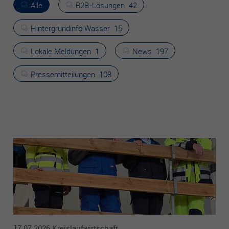
Alle
B2B-Lösungen
42
aufzubauen und Ihnen relevante Werbung auf anderen
Seiten zu zeigen. Das beruht auf der eindeutigen
Hintergrundinfo Wasser
15
Identifizierung Ihres Browsers und Internetgeräts. Wenn Sie
diese Cookies nicht zulassen, erhalten Sie weniger gezielte
Werbung.
Lokale Meldungen
1
News
197
Pressemitteilungen
108
Externe Inhalte
Externe Inhalte Wir verwenden auf dieser Seite externe
Inhalte, um Ihnen zusätzliche Informationen anzubieten.
Werden diese Inhalte aufgerufen, können Ihre
Nutzungsdaten an die jeweiligen Anbieter übertragen
werden. Daher können sie eingebettete Inhalte nur sehen,
wenn Sie uns Ihre Einwilligung erteilt haben. Hinweis auf
Verarbeitung Ihrer auf dieser Webseite erhobenen Daten in
den USA: Indem Sie die Nutzung der „nicht erforderlichen“
Cookies und externen Inhalte akzeptieren, willigen Sie
zugleich gemäß Art. 49 Abs. 1 a) DSGVO ein, dass Ihre
Daten in den USA verarbeitet werden. Die USA werden vom
Europäischen Gerichtshof als ein Land mit einem nach EU-
Standards unzureichenden Datenschutzniveau eingeschätzt.
17.07.2026 Kreislaufwirtschaft,