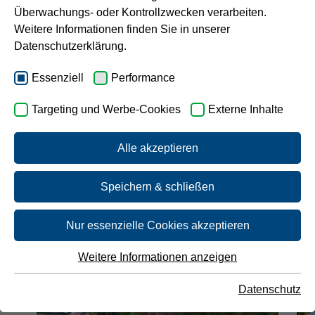
Überwachungs- oder Kontrollzwecken verarbeiten.
Karriere
Weitere Informationen finden Sie in unserer
Datenschutzerklärung.
Aktuelles vom Team blau-grün
Essenziell
Performance
News
Targeting und Werbe-Cookies
Externe Inhalte
Alle akzeptieren
Hier finden Sie Neuigkeiten rund um unser Team
blau-grün und unsere Arbeit.
Speichern & schließen
Nur essenzielle Cookies akzeptieren
Weitere Informationen anzeigen
Essenziell
Essenzielle Cookies werden für grundlegende Funktionen
Datenschutz
der Webseite benötigt. Dadurch ist gewährleistet, dass die
Webseite einwandfrei funktioniert.