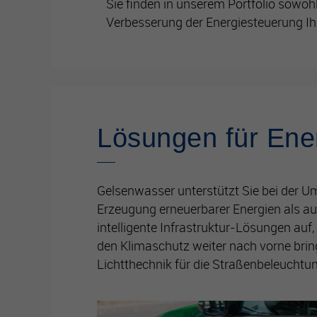
Sie finden in unserem Portfolio sowoh
Verbesserung der Energiesteuerung I
Lösungen für Ener
Gelsenwasser unterstützt Sie bei der U
Erzeugung erneuerbarer Energien als a
intelligente Infrastruktur-Lösungen auf,
den Klimaschutz weiter nach vorne brin
Lichtthechnik für die Straßenbeleucht