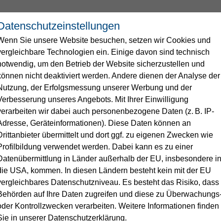
Datenschutzeinstellungen
Wenn Sie unsere Website besuchen, setzen wir Cookies und
Wasser
Service
Energie
vergleichbare Technologien ein. Einige davon sind technisch
notwendig, um den Betrieb der Website sicherzustellen und
können nicht deaktiviert werden. Andere dienen der Analyse der
ngen
men
Nutzung, der Erfolgsmessung unserer Werbung und der
Verbesserung unseres Angebots. Mit Ihrer Einwilligung
verarbeiten wir dabei auch personenbezogene Daten (z. B. IP-
ser auf einen Blick
e
erme Linnich
Duales Studium
Flagge zeigen
Unsere Leistungen für Ihr Trin
Abwasser
Standrohr
Stellenangebote
Adresse, Geräteinformationen). Diese Daten können an
Drittanbieter übermittelt und dort ggf. zu eigenen Zwecken wie
Klärschlammverwertung & Pho
analyse
Wasseraufbereitungsstoffe
Profilbildung verwendet werden. Dabei kann es zu einer
uss anmelden
gung
Kläranlage
Datenübermittlung in Länder außerhalb der EU, insbesondere i
 meistern
rgung bei Stromausfall
Wasserverbrauchsrechner
Trinkwasser
Kooperationen
die USA, kommen. In diesen Ländern besteht kein mit der EU
uskunft
Kanal
vergleichbares Datenschutzniveau. Es besteht das Risiko, dass
Behörden auf Ihre Daten zugreifen und diese zu Überwachungs
Energie von Gelsenwasser
ungen & Services
oder Kontrollzwecken verarbeiten. Weitere Informationen finden
Sie in unserer Datenschutzerklärung.
ellen