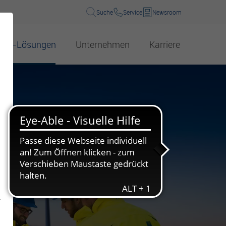
Suche
Service
Newsroom
B2B-Lösungen
Unternehmen
Karriere
Energie
kwasser
Über uns
Wasserhärte
Wärmelösungen
sphorgewinnung
Management
Energieerzeugung
Preise
Compliance und Hinweisgeber
Energieeffizienz
n
Umweltbildung
Zahlen, Daten, Fakten
Beteiligungen
Info-Material für Schulen und Co.
Verantwortung für Gesellschaft und Umwelt
-
Veranstaltungen für Schulen und Co.
Gleichbehandlungsbericht
Wasserwerksbesuch für Schulen und Co.
Standorte