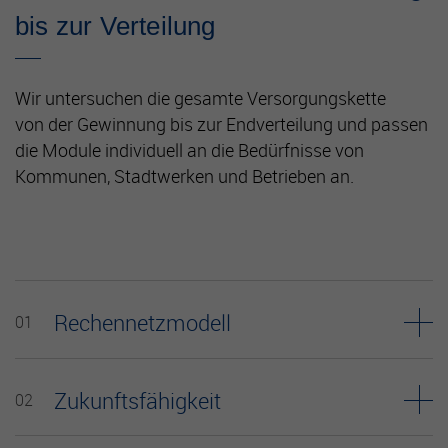
bis zur Verteilung
Wir untersuchen die gesamte Versorgungskette
von der Gewinnung bis zur Endverteilung und passen
die Module individuell an die Bedürfnisse von
Kommunen, Stadtwerken und Betrieben an.
Rechennetzmodell
01
Grundlage der Planung Ihres optimalen
Wasserversorgungssystems ist ein STANET®-
Zukunftsfähigkeit
02
Rechennetzmodell, mit dem sich die