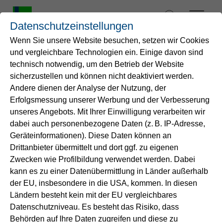
Zum
Inhalt
Datenschutzeinstellungen
springen
Wenn Sie unsere Website besuchen, setzen wir Cookies
und vergleichbare Technologien ein. Einige davon sind
Startseite
technisch notwendig, um den Betrieb der Website
sicherzustellen und können nicht deaktiviert werden.
Andere dienen der Analyse der Nutzung, der
Wasser
Erfolgsmessung unserer Werbung und der Verbesserung
unseres Angebots. Mit Ihrer Einwilligung verarbeiten wir
Service
dabei auch personenbezogene Daten (z. B. IP-Adresse,
Geräteinformationen). Diese Daten können an
Drittanbieter übermittelt und dort ggf. zu eigenen
Energie
Zwecken wie Profilbildung verwendet werden. Dabei
kann es zu einer Datenübermittlung in Länder außerhalb
B2B-Lösungen
der EU, insbesondere in die USA, kommen. In diesen
Ländern besteht kein mit der EU vergleichbares
Kosteneffizient und zukunftssicher
Datenschutzniveau. Es besteht das Risiko, dass
Unternehmen
Lösungen für
Behörden auf Ihre Daten zugreifen und diese zu