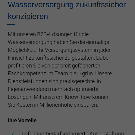
Wasserversorgung zukunftssicher
Es besteht insbesondere das Risiko, dass Ihre Daten durch
US-Behörden zu Kontroll- und Überwachungszwecken
konzipieren
verarbeitet werden können.
Mit unseren B2B-Lösungen für die
Wasserversorgung haben Sie die einmalige
Möglichkeit, Ihr Versorgungssystem in jeder
Hinsicht zukunftssicher zu gestalten. Dabei
profitieren Sie von der breit gefächerten
Fachkompetenz im Team blau-grün. Unsere
Dienstleistungen sind praxisgerechte, in
Eigenanwendung mehrfach optimierte
Lösungen. Mit unserem Know-how können
Sie Kosten in Millionenhöhe einsparen.
Ihre Vorteile
langfristige, bedarfsoptimierte Ausgestaltung