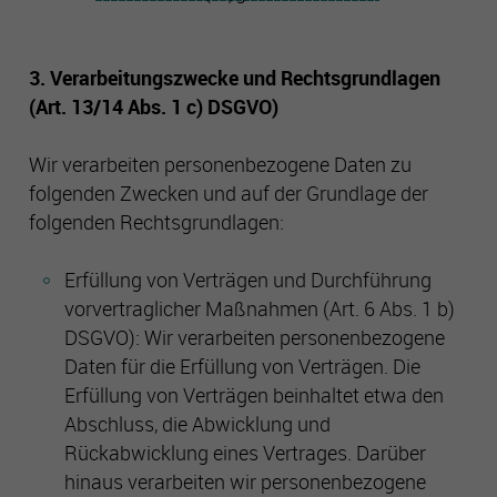
aufzubauen und Ihnen relevante Werbung auf anderen
Seiten zu zeigen. Das beruht auf der eindeutigen
Identifizierung Ihres Browsers und Internetgeräts. Wenn Sie
3. Verarbeitungszwecke und Rechtsgrundlagen
diese Cookies nicht zulassen, erhalten Sie weniger gezielte
(Art. 13/14 Abs. 1 c) DSGVO)
Werbung.
Wir verarbeiten personenbezogene Daten zu
Externe Inhalte
folgenden Zwecken und auf der Grundlage der
Externe Inhalte Wir verwenden auf dieser Seite externe
folgenden Rechtsgrundlagen:
Inhalte, um Ihnen zusätzliche Informationen anzubieten.
Werden diese Inhalte aufgerufen, können Ihre
Nutzungsdaten an die jeweiligen Anbieter übertragen
Erfüllung von Verträgen und Durchführung
werden. Daher können sie eingebettete Inhalte nur sehen,
vorvertraglicher Maßnahmen (Art. 6 Abs. 1 b)
wenn Sie uns Ihre Einwilligung erteilt haben. Hinweis auf
DSGVO): Wir verarbeiten personenbezogene
Verarbeitung Ihrer auf dieser Webseite erhobenen Daten in
Daten für die Erfüllung von Verträgen. Die
den USA: Indem Sie die Nutzung der „nicht erforderlichen“
Erfüllung von Verträgen beinhaltet etwa den
Cookies und externen Inhalte akzeptieren, willigen Sie
zugleich gemäß Art. 49 Abs. 1 a) DSGVO ein, dass Ihre
Abschluss, die Abwicklung und
Daten in den USA verarbeitet werden. Die USA werden vom
Rückabwicklung eines Vertrages. Darüber
Europäischen Gerichtshof als ein Land mit einem nach EU-
hinaus verarbeiten wir personenbezogene
Standards unzureichenden Datenschutzniveau eingeschätzt.