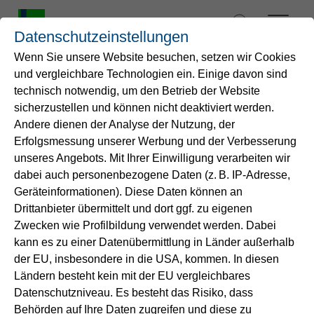
Zum
Inhalt
Datenschutzeinstellungen
springen
Wenn Sie unsere Website besuchen, setzen wir Cookies
und vergleichbare Technologien ein. Einige davon sind
Startseite
technisch notwendig, um den Betrieb der Website
Informationspflichten
sicherzustellen und können nicht deaktiviert werden.
Andere dienen der Analyse der Nutzung, der
Wasser
Erfolgsmessung unserer Werbung und der Verbesserung
Informationen zur Verarbeitung
unseres Angebots. Mit Ihrer Einwilligung verarbeiten wir
personenbezogener Daten gem. Art. 12 bis 14 der
Service
dabei auch personenbezogene Daten (z. B. IP-Adresse,
Datenschutzgrundverordnung (DSGVO)
Geräteinformationen). Diese Daten können an
Drittanbieter übermittelt und dort ggf. zu eigenen
Energie
Stand 15.01.2026
Zwecken wie Profilbildung verwendet werden. Dabei
kann es zu einer Datenübermittlung in Länder außerhalb
B2B-Lösungen
der EU, insbesondere in die USA, kommen. In diesen
Diese Informationen dienen der Transparenz
Ländern besteht kein mit der EU vergleichbares
sowie der Ausübung Ihrer Rechte im
Datenschutzniveau. Es besteht das Risiko, dass
Zusammenhang mit der Verarbeitung
Unternehmen
Behörden auf Ihre Daten zugreifen und diese zu