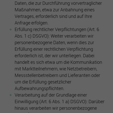
Daten, die zur Durchführung vorvertraglicher
Es besteht insbesondere das Risiko, dass Ihre Daten durch
US-Behörden zu Kontroll- und Überwachungszwecken
Maßnahmen, etwa zur Anbahnung eines
verarbeitet werden können.
Vertrages, erforderlich sind und auf Ihre
Anfrage erfolgen.
Erfüllung rechtlicher Verpflichtungen (Art. 6
Abs. 1 c) DSGVO): Weiter verarbeiten wir
personenbezogene Daten, wenn dies zur
Erfüllung einer rechtlichen Verpflichtung
erforderlich ist, der wir unterliegen. Dabei
handelt es sich etwa um die Kommunikation
mit Marktteilnehmern, wie Netzbetreibern,
Messstellenbetreibern und Lieferanten oder
um die Erfüllung gesetzlicher
Aufbewahrungspflichten.
Verarbeitung auf der Grundlage einer
Einwilligung (Art. 6 Abs. 1 a) DSGVO): Darüber
hinaus verarbeiten wir personenbezogene