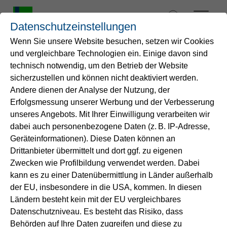
Zum
Inhalt
Datenschutzeinstellungen
springen
Wenn Sie unsere Website besuchen, setzen wir Cookies
und vergleichbare Technologien ein. Einige davon sind
Startseite
technisch notwendig, um den Betrieb der Website
Immer fair bleiben
sicherzustellen und können nicht deaktiviert werden.
Andere dienen der Analyse der Nutzung, der
Wasser
Erfolgsmessung unserer Werbung und der Verbesserung
unseres Angebots. Mit Ihrer Einwilligung verarbeiten wir
Der Gleichbehandlungsbericht
Service
dabei auch personenbezogene Daten (z. B. IP-Adresse,
gemäß Energiewirtschaftsgesetz
Geräteinformationen). Diese Daten können an
Drittanbieter übermittelt und dort ggf. zu eigenen
Nach dem Energiewirtschaftsgesetz sind wir
Energie
Zwecken wie Profilbildung verwendet werden. Dabei
verpflichtet, einen Gleichbehandlungsbericht zu
kann es zu einer Datenübermittlung in Länder außerhalb
veröffentlichen. Der zeigt auf, ob ein Unternehmen
B2B-Lösungen
der EU, insbesondere in die USA, kommen. In diesen
den diskriminierungsfreien Netzbetrieb nach den
Ländern besteht kein mit der EU vergleichbares
Vorgaben des Energiewirtschaftsgesetzes (§7a
Datenschutzniveau. Es besteht das Risiko, dass
Unternehmen
Abs. 5, Satz 3 EnGW) ermöglicht.
Behörden auf Ihre Daten zugreifen und diese zu