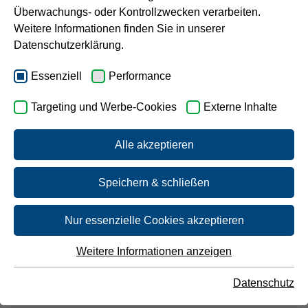
Überwachungs- oder Kontrollzwecken verarbeiten.
Karriere
Weitere Informationen finden Sie in unserer
Datenschutzerklärung.
Essenziell
Performance
Gleichbehandlungsbericht
Targeting und Werbe-Cookies
Externe Inhalte
für das Jahr 2025
Alle akzeptieren
Der Gleichbehandlungsbericht umfasst
den Zeitraum 01.01.2025 bis
Speichern & schließen
31.12.2025 sowie die mit Tätigkeiten
des Netzbetriebs befasste Gesellschaft
Nur essenzielle Cookies akzeptieren
GELSENWASSER AG, Gelsenkirchen,
Weitere Informationen anzeigen
und den rechtlich selbstständigen
Essenziell
Netzbetreiber GELSENWASSER
Essenzielle Cookies werden für grundlegende Funktionen
Datenschutz
Energienetze GmbH, Gelsenkirchen.
der Webseite benötigt. Dadurch ist gewährleistet, dass die
Webseite einwandfrei funktioniert.