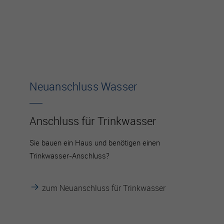
Es besteht insbesondere das Risiko, dass Ihre Daten durch
US-Behörden zu Kontroll- und Überwachungszwecken
verarbeitet werden können.
Neuanschluss Wasser
Anschluss für Trinkwasser
Sie bauen ein Haus und benötigen einen
Trinkwasser-Anschluss?
zum Neuanschluss für Trinkwasser