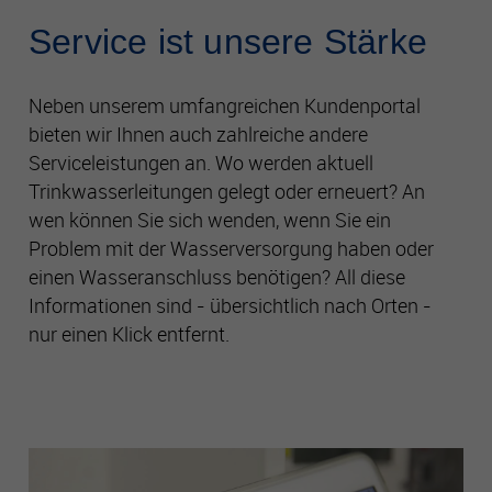
Service ist unsere Stärke
Cookie-Informationen anzeigen
Name
php_session
Anbieter
Gelsenwasser
Neben unserem umfangreichen Kundenportal
Performance
bieten wir Ihnen auch zahlreiche andere
Mithilfe dieser Cookies können wir Besuche und Traffic-
Laufzeit
Sitzungsdauer
Quellen zählen, um die Performance unserer Seite zu
Serviceleistungen an. Wo werden aktuell
messen und zu verbessern. Sie helfen uns festzustellen,
Trinkwasserleitungen gelegt oder erneuert? An
welche Seiten am beliebtesten und welche am wenigsten
Zweck
Technische Funktionen der Seite
wen können Sie sich wenden, wenn Sie ein
gefragt sind, und zu erkennen, wie sich Besucher auf den
Problem mit der Wasserversorgung haben oder
Seiten bewegen. Alle Daten, die diese Cookies sammeln,
sind aggregiert und daher anonym. Wenn Sie diese Cookies
einen Wasseranschluss benötigen? All diese
nicht zulassen, wissen wir nicht, wann Sie unsere Seite
Informationen sind - übersichtlich nach Orten -
besucht haben, und können ihre Performance nicht
nur einen Klick entfernt.
überprüfen.
Targeting und Werbe-Cookies
Diese Cookies können von unseren Werbepartnern auf
unsere Seite gesetzt werden. Sie können von diesen Firmen
genutzt und geteilt werden, um ein Profil Ihrer Interessen