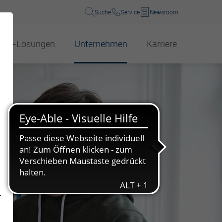
Suche
Service
Newsroom
B2B-Lösungen
Unternehmen
Karriere
kwasser
Über uns
Wasserhärte
Wärmelösungen
Energie
sphorgewinnung
Management
Energieerzeugung
Preise
Compliance und Hinweisgeber
Energieeffizienz
n
Umweltbildung
Zahlen, Daten, Fakten
Beteiligungen
Info-Material für Schulen und Co.
Verantwortung für Gesellschaft und Umwelt
-
Veranstaltungen für Schulen und Co.
Gleichbehandlungsbericht
Wasserwerksbesuch für Schulen und Co.
Standorte