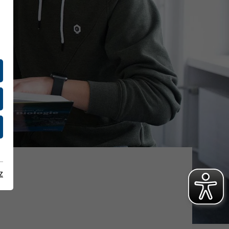
Wasserwerksbesuch für Erwachsene
Natur pur
Investoren
Management
Hauptversammlung
Corporate Governance
Archiv
z