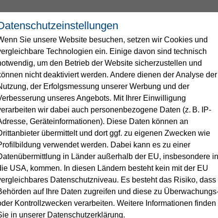
Datenschutzeinstellungen
Wenn Sie unsere Website besuchen, setzen wir Cookies und
Wasser
Service
Energie
vergleichbare Technologien ein. Einige davon sind technisch
notwendig, um den Betrieb der Website sicherzustellen und
können nicht deaktiviert werden. Andere dienen der Analyse der
ngen
men
Nutzung, der Erfolgsmessung unserer Werbung und der
Verbesserung unseres Angebots. Mit Ihrer Einwilligung
verarbeiten wir dabei auch personenbezogene Daten (z. B. IP-
ser auf einen Blick
e
erme Linnich
Duales Studium
Flagge zeigen
Unsere Leistungen für Ihr Trin
Abwasser
Standrohr
Stellenangebote
Adresse, Geräteinformationen). Diese Daten können an
Drittanbieter übermittelt und dort ggf. zu eigenen Zwecken wie
Klärschlammverwertung & Pho
analyse
Wasseraufbereitungsstoffe
Profilbildung verwendet werden. Dabei kann es zu einer
uss anmelden
gung
Kläranlage
Datenübermittlung in Länder außerhalb der EU, insbesondere i
rgung bei Stromausfall
Wasserverbrauchsrechner
Trinkwasser
Kooperationen
die USA, kommen. In diesen Ländern besteht kein mit der EU
uskunft
Kanal
vergleichbares Datenschutzniveau. Es besteht das Risiko, dass
Behörden auf Ihre Daten zugreifen und diese zu Überwachungs
ungen & Services
oder Kontrollzwecken verarbeiten. Weitere Informationen finden
Sie in unserer Datenschutzerklärung.
ellen