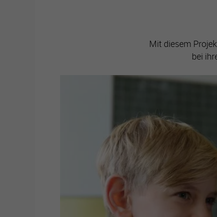
Mit diesem Projek
bei ih