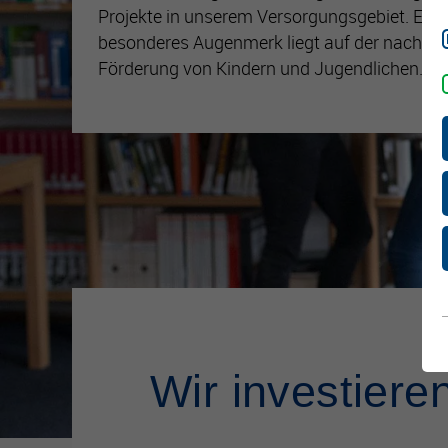
Heizkörperste
Projekte in unserem Versorgungsgebiet. Ein
Info-Material
Digitale Zähle
besonderes Augenmerk liegt auf der nachhal
Nachhaltig b
Quartierslösu
Förderung von Kindern und Jugendlichen.
Kundenbüro
Gelsenwasse
Wir investier