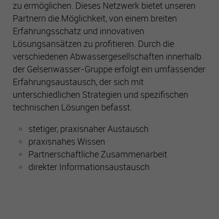
zu ermöglichen. Dieses Netzwerk bietet unseren
Es besteht insbesondere das Risiko, dass Ihre Daten durch
US-Behörden zu Kontroll- und Überwachungszwecken
Partnern die Möglichkeit, von einem breiten
verarbeitet werden können.
Erfahrungsschatz und innovativen
Lösungsansätzen zu profitieren. Durch die
verschiedenen Abwassergesellschaften innerhalb
der Gelsenwasser-Gruppe erfolgt ein umfassender
Erfahrungsaustausch, der sich mit
unterschiedlichen Strategien und spezifischen
technischen Lösungen befasst.
stetiger, praxisnaher Austausch
praxisnahes Wissen
Partnerschaftliche Zusammenarbeit
direkter Informationsaustausch