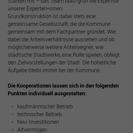
Stärken mit – das Team blau-grün die Expertise
unserer Experten*innen.
Cookie-Informationen anzeigen
Name
php_session
Grundkonstruktion ist dabei stets eine
gemeinsame Gesellschaft, die die Kommune
Anbieter
Gelsenwasser
Performance
gemeinsam mit dem Fachpartner gründet. Wie
Mithilfe dieser Cookies können wir Besuche und Traffic-
dabei die Anteilsverhältnisse aussehen und ob
Laufzeit
Sitzungsdauer
Quellen zählen, um die Performance unserer Seite zu
möglicherweise weitere Anteilseigner, wie
messen und zu verbessern. Sie helfen uns festzustellen,
städtische Stadtwerke, eine Rolle spielen, obliegt
welche Seiten am beliebtesten und welche am wenigsten
Zweck
Technische Funktionen der Seite
gefragt sind, und zu erkennen, wie sich Besucher auf den
den Zielvorstellungen der Stadt. Die hoheitliche
Seiten bewegen. Alle Daten, die diese Cookies sammeln,
Aufgabe bleibt immer bei der Kommune.
sind aggregiert und daher anonym. Wenn Sie diese Cookies
nicht zulassen, wissen wir nicht, wann Sie unsere Seite
Die Kooperationen lassen sich in den folgenden
besucht haben, und können ihre Performance nicht
überprüfen.
Punkten individuell ausgestalten:
kaufmännischer Betrieb
Targeting und Werbe-Cookies
technischer Betrieb
Diese Cookies können von unseren Werbepartnern auf
Neu-Investitionen
unsere Seite gesetzt werden. Sie können von diesen Firmen
Altvermögen
genutzt und geteilt werden, um ein Profil Ihrer Interessen