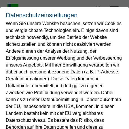
Zum
Inhalt
Datenschutzeinstellungen
springen
Wenn Sie unsere Website besuchen, setzen wir Cookies
und vergleichbare Technologien ein. Einige davon sind
Startseite
technisch notwendig, um den Betrieb der Website
Informationen zur
sicherzustellen und können nicht deaktiviert werden.
Andere dienen der Analyse der Nutzung, der
Wasser
Verarbeitung
Erfolgsmessung unserer Werbung und der Verbesserung
personenbezogener Daten
unseres Angebots. Mit Ihrer Einwilligung verarbeiten wir
Service
dabei auch personenbezogene Daten (z. B. IP-Adresse,
von Mitarbeitenden gem.
Geräteinformationen). Diese Daten können an
Drittanbieter übermittelt und dort ggf. zu eigenen
Art. 12 bis 14 der
Energie
Zwecken wie Profilbildung verwendet werden. Dabei
Datenschutz-
kann es zu einer Datenübermittlung in Länder außerhalb
B2B-Lösungen
der EU, insbesondere in die USA, kommen. In diesen
Grundverordnung
Ländern besteht kein mit der EU vergleichbares
(DSGVO)
Datenschutzniveau. Es besteht das Risiko, dass
Unternehmen
Behörden auf Ihre Daten zugreifen und diese zu