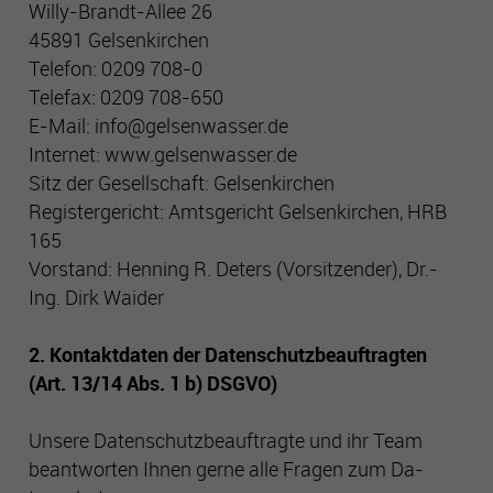
Willy-Brandt-Allee 26
45891 Gelsenkirchen
Cookie-Informationen anzeigen
Name
php_session
Telefon: 0209 708-0
Telefax: 0209 708-650
Anbieter
Gelsenwasser
Performance
E-Mail: info@gelsenwasser.de
Mithilfe dieser Cookies können wir Besuche und Traffic-
Internet: www.gelsenwasser.de
Laufzeit
Sitzungsdauer
Quellen zählen, um die Performance unserer Seite zu
messen und zu verbessern. Sie helfen uns festzustellen,
Sitz der Gesellschaft: Gelsenkirchen
welche Seiten am beliebtesten und welche am wenigsten
Zweck
Technische Funktionen der Seite
Registergericht: Amtsgericht Gelsenkirchen, HRB
gefragt sind, und zu erkennen, wie sich Besucher auf den
165
Seiten bewegen. Alle Daten, die diese Cookies sammeln,
Vorstand: Henning R. Deters (Vorsitzender), Dr.-
sind aggregiert und daher anonym. Wenn Sie diese Cookies
Ing. Dirk Waider
nicht zulassen, wissen wir nicht, wann Sie unsere Seite
besucht haben, und können ihre Performance nicht
überprüfen.
2. Kontaktdaten der Datenschutzbeauftragten
(Art. 13/14 Abs. 1 b) DSGVO)
Targeting und Werbe-Cookies
Unsere Datenschutzbeauftragte und ihr Team
Diese Cookies können von unseren Werbepartnern auf
unsere Seite gesetzt werden. Sie können von diesen Firmen
beantworten Ihnen gerne alle Fragen zum Da-
genutzt und geteilt werden, um ein Profil Ihrer Interessen