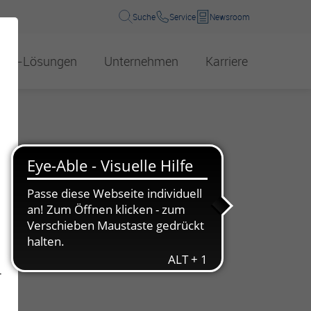
Suche
Service
Newsroom
B2B-Lösungen
Unternehmen
Karriere
kwasser
Über uns
Wasserhärte
Wärmelösungen
Energie
sphorgewinnung
Management
Energieerzeugung
Preise
Compliance und Hinweisgeber
Energieeffizienz
n
Umweltbildung
Zahlen, Daten, Fakten
Beteiligungen
Info-Material für Schulen und Co.
Verantwortung für Gesellschaft und Umwelt
-
Veranstaltungen für Schulen und Co.
Gleichbehandlungsbericht
Wasserwerksbesuch für Schulen und Co.
Standorte