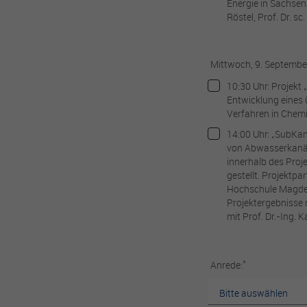
Energie in Sachse
Röstel, Prof. Dr. s
Mittwoch, 9. Septembe
10:30 Uhr: Projekt
Entwicklung eines
Verfahren in Chem
14:00 Uhr: „SubKan
von Abwasserkanäl
innerhalb des Proj
gestellt. Projektp
Hochschule Magde
Projektergebnisse 
mit Prof. Dr.-Ing. 
*
Anrede: