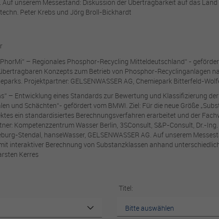
n. Auf unserem Messestand: Diskussion der Übertragbarkeit auf das Lan
Anbieter
Gelsenwasser
Performance
c. techn. Peter Krebs und Jörg Broll-Bickhardt
Mithilfe dieser Cookies können wir Besuche und Traffic-Quellen
Laufzeit
Sitzungsdauer
zählen, um die Performance unserer Seite zu messen und zu
verbessern. Sie helfen uns festzustellen, welche Seiten am
r
beliebtesten und welche am wenigsten gefragt sind, und zu
Zweck
Technische Funktionen der Seite
 „PhorMi“ – Regionales Phosphor-Recycling Mitteldeutschland“ - geförder
erkennen, wie sich Besucher auf den Seiten bewegen. Alle Daten, die
 übertragbaren Konzepts zum Betrieb von Phosphor-Recyclinganlagen 
diese Cookies sammeln, sind aggregiert und daher anonym. Wenn
ieparks. Projektpartner: GELSENWASSER AG, Chemiepark Bitterfeld-Wol
Sie diese Cookies nicht zulassen, wissen wir nicht, wann Sie unsere
s“ – Entwicklung eines Standards zur Bewertung und Klassifizierung de
Seite besucht haben, und können ihre Performance nicht überprüfen.
en und Schächten“- gefördert vom BMWI. Ziel: Für die neue Größe „Subs
ektes ein standardisiertes Berechnungsverfahren erarbeitet und der Fach
artner: Kompetenzzentrum Wasser Berlin, 3SConsult, S&P-Consult, Dr.-Ing.
Targeting und Werbe-Cookies
burg-Stendal, hanseWasser, GELSENWASSER AG. Auf unserem Messestan
Diese Cookies können von unseren Werbepartnern auf unsere Seite
mit interaktiver Berechnung von Substanzklassen anhand unterschiedlich
gesetzt werden. Sie können von diesen Firmen genutzt und geteilt
Karsten Kerres
werden, um ein Profil Ihrer Interessen aufzubauen und Ihnen
relevante Werbung auf anderen Seiten zu zeigen. Das beruht auf der
eindeutigen Identifizierung Ihres Browsers und Internetgeräts. Wenn
Titel:
Sie diese Cookies nicht zulassen, erhalten Sie weniger gezielte
Werbung.