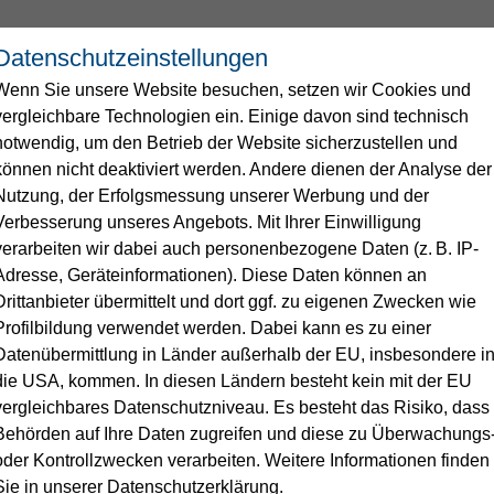
Datenschutzeinstellungen
Wenn Sie unsere Website besuchen, setzen wir Cookies und
Wasser
Service
Energie
vergleichbare Technologien ein. Einige davon sind technisch
notwendig, um den Betrieb der Website sicherzustellen und
können nicht deaktiviert werden. Andere dienen der Analyse der
ngen
men
Nutzung, der Erfolgsmessung unserer Werbung und der
Verbesserung unseres Angebots. Mit Ihrer Einwilligung
chtfelder
verarbeiten wir dabei auch personenbezogene Daten (z. B. IP-
ser auf einen Blick
e
erme Linnich
Duales Studium
Flagge zeigen
Unsere Leistungen für Ihr Trin
Abwasser
Standrohr
Stellenangebote
Adresse, Geräteinformationen). Diese Daten können an
E AN DER IFAT
Drittanbieter übermittelt und dort ggf. zu eigenen Zwecken wie
Klärschlammverwertung & Pho
analyse
Wasseraufbereitungsstoffe
Profilbildung verwendet werden. Dabei kann es zu einer
*
uss anmelden
gung
Kläranlage
dem Gelsenwasser-Messestand
Datenübermittlung in Länder außerhalb der EU, insbesondere i
rgung bei Stromausfall
Wasserverbrauchsrechner
Trinkwasser
Kooperationen
die USA, kommen. In diesen Ländern besteht kein mit der EU
uskunft
Kanal
vergleichbares Datenschutzniveau. Es besteht das Risiko, dass
Behörden auf Ihre Daten zugreifen und diese zu Überwachungs
ungen & Services
oder Kontrollzwecken verarbeiten. Weitere Informationen finden
che Gutscheincodes
Sie in unserer Datenschutzerklärung.
ellen