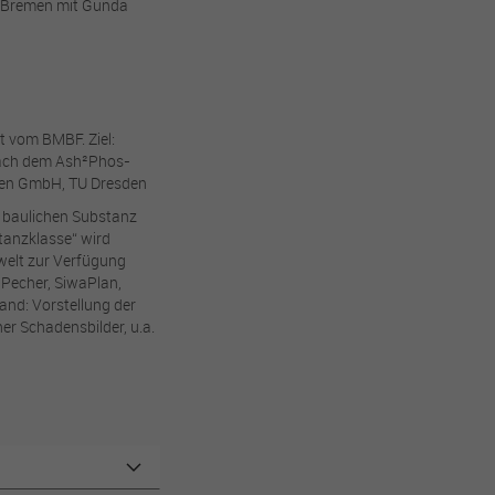
d Bremen mit Gunda
t vom BMBF. Ziel:
nach dem Ash²Phos-
fen GmbH, TU Dresden
r baulichen Substanz
tanzklasse“ wird
welt zur Verfügung
 Pecher, SiwaPlan,
d: Vorstellung der
er Schadensbilder, u.a.