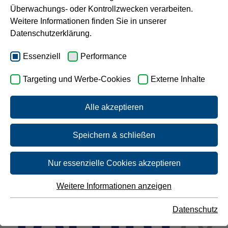
Im Fokus stehen aktuelle Fragen rund um die
Überwachungs- oder Kontrollzwecken verarbeiten.
Themen Wasser, Abwasser & Kreislaufwirtschaft
Karriere
Weitere Informationen finden Sie in unserer
sowie Energiewende.
Datenschutzerklärung.
Jetzt anmelden
Essenziell
Performance
Zur Programmübersicht
Targeting und Werbe-Cookies
Externe Inhalte
Programm herunterladen
Alle akzeptieren
Speichern & schließen
Nur essenzielle Cookies akzeptieren
Weitere Informationen anzeigen
Essenziell
Essenzielle Cookies werden für grundlegende Funktionen
Datenschutz
der Webseite benötigt. Dadurch ist gewährleistet, dass die
Webseite einwandfrei funktioniert.