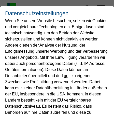
Zum
Inhalt
Datenschutzeinstellungen
springen
Wenn Sie unsere Website besuchen, setzen wir Cookies
und vergleichbare Technologien ein. Einige davon sind
Startseite
technisch notwendig, um den Betrieb der Website
forum blau-grün 2026:
sicherzustellen und können nicht deaktiviert werden.
Andere dienen der Analyse der Nutzung, der
Wasser
Jetzt für das Fachfestival
Erfolgsmessung unserer Werbung und der Verbesserung
anmelden!
unseres Angebots. Mit Ihrer Einwilligung verarbeiten wir
Service
dabei auch personenbezogene Daten (z. B. IP-Adresse,
Geräteinformationen). Diese Daten können an
Drittanbieter übermittelt und dort ggf. zu eigenen
Energie
Am 18. Juni 2026 geht unser Fachfestival "forum
Zwecken wie Profilbildung verwendet werden. Dabei
blau-grün" in die dritte Runde. Von 8:30 bis 16:30
kann es zu einer Datenübermittlung in Länder außerhalb
Uhr bringen wir im SANAA-Gebäude auf der Zeche
B2B-Lösungen
der EU, insbesondere in die USA, kommen. In diesen
Zollverein in Essen Expertinnen und Experten aus
Ländern besteht kein mit der EU vergleichbares
Wirtschaft, Wissenschaft und Politik zusammen.
Datenschutzniveau. Es besteht das Risiko, dass
Unternehmen
Behörden auf Ihre Daten zugreifen und diese zu