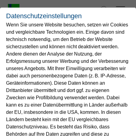
Zum
Inhalt
Datenschutzeinstellungen
springen
Wenn Sie unsere Website besuchen, setzen wir Cookies
und vergleichbare Technologien ein. Einige davon sind
Startseite
technisch notwendig, um den Betrieb der Website
Gemeinsam Lösungen für
sicherzustellen und können nicht deaktiviert werden.
Andere dienen der Analyse der Nutzung, der
Wasser
die nachhaltige
Erfolgsmessung unserer Werbung und der Verbesserung
Entwicklung von Städten
unseres Angebots. Mit Ihrer Einwilligung verarbeiten wir
Service
dabei auch personenbezogene Daten (z. B. IP-Adresse,
und Kommunen entwickeln
Geräteinformationen). Diese Daten können an
Drittanbieter übermittelt und dort ggf. zu eigenen
Energie
Zwecken wie Profilbildung verwendet werden. Dabei
Rund 77,5 % der deutschen Gesamtbevölkerung
kann es zu einer Datenübermittlung in Länder außerhalb
lebt in Städten und damit in dicht und mittelstark
B2B-Lösungen
der EU, insbesondere in die USA, kommen. In diesen
besiedelten Gebieten (Statista Juni 2022). 30 %
Ländern besteht kein mit der EU vergleichbares
unserer 83,1 Millionen Einwohner*innen leben in
Datenschutzniveau. Es besteht das Risiko, dass
Unternehmen
Großstädten mit mehr als 100.000 Einwohnern,
Behörden auf Ihre Daten zugreifen und diese zu