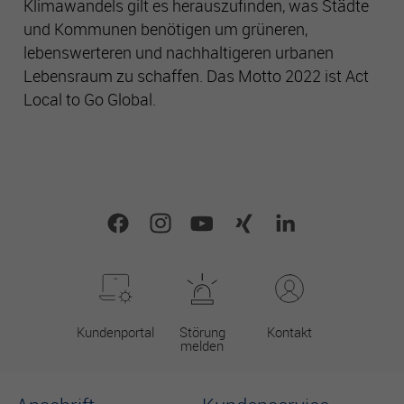
Klimawandels gilt es herauszufinden, was Städte
Es besteht insbesondere das Risiko, dass Ihre Daten durch
und Kommunen benötigen um grüneren,
US-Behörden zu Kontroll- und Überwachungszwecken
verarbeitet werden können.
lebenswerteren und nachhaltigeren urbanen
Lebensraum zu schaffen. Das Motto 2022 ist Act
Local to Go Global.
Kundenportal
Störung
Kontakt
melden