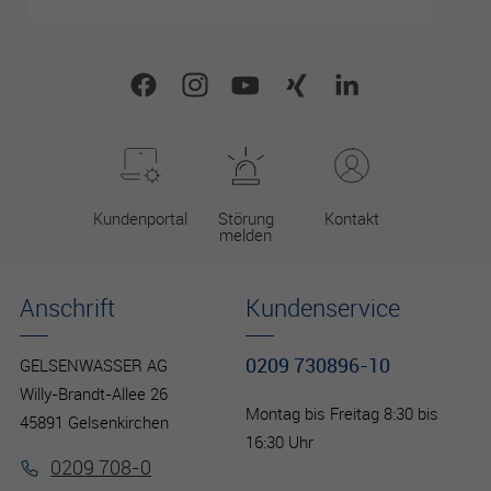
Es besteht insbesondere das Risiko, dass Ihre Daten durch
US-Behörden zu Kontroll- und Überwachungszwecken
verarbeitet werden können.
Kundenportal
Störung
Kontakt
melden
Anschrift
Kundenservice
0209 730896-10
GELSENWASSER AG
Willy-Brandt-Allee 26
Montag bis Freitag 8:30 bis
45891 Gelsenkirchen
16:30 Uhr
0209 708-0