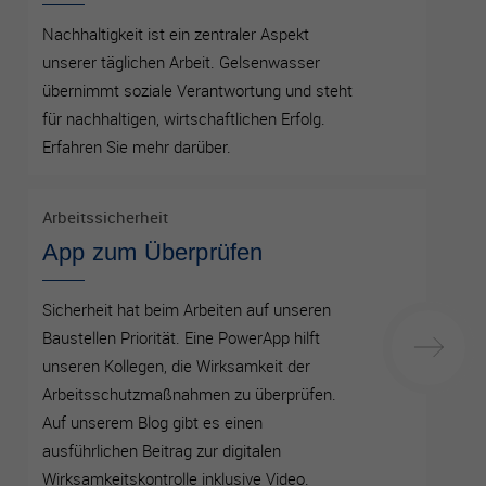
aufzubauen und Ihnen relevante Werbung auf anderen
Nachhaltigkeit ist ein zentraler Aspekt
Seiten zu zeigen. Das beruht auf der eindeutigen
Identifizierung Ihres Browsers und Internetgeräts. Wenn Sie
unserer täglichen Arbeit. Gelsenwasser
diese Cookies nicht zulassen, erhalten Sie weniger gezielte
übernimmt soziale Verantwortung und steht
Werbung.
für nachhaltigen, wirtschaftlichen Erfolg.
Erfahren Sie mehr darüber.
Externe Inhalte
Externe Inhalte Wir verwenden auf dieser Seite externe
Arbeitssicherheit
Inhalte, um Ihnen zusätzliche Informationen anzubieten.
Werden diese Inhalte aufgerufen, können Ihre
App zum Überprüfen
Nutzungsdaten an die jeweiligen Anbieter übertragen
werden. Daher können sie eingebettete Inhalte nur sehen,
Sicherheit hat beim Arbeiten auf unseren
wenn Sie uns Ihre Einwilligung erteilt haben. Hinweis auf
Baustellen Priorität. Eine PowerApp hilft
Verarbeitung Ihrer auf dieser Webseite erhobenen Daten in
den USA: Indem Sie die Nutzung der „nicht erforderlichen“
unseren Kollegen, die Wirksamkeit der
Cookies und externen Inhalte akzeptieren, willigen Sie
Arbeitsschutzmaßnahmen zu überprüfen.
zugleich gemäß Art. 49 Abs. 1 a) DSGVO ein, dass Ihre
Auf unserem Blog gibt es einen
Daten in den USA verarbeitet werden. Die USA werden vom
ausführlichen Beitrag zur digitalen
Europäischen Gerichtshof als ein Land mit einem nach EU-
Standards unzureichenden Datenschutzniveau eingeschätzt.
Wirksamkeitskontrolle inklusive Video.