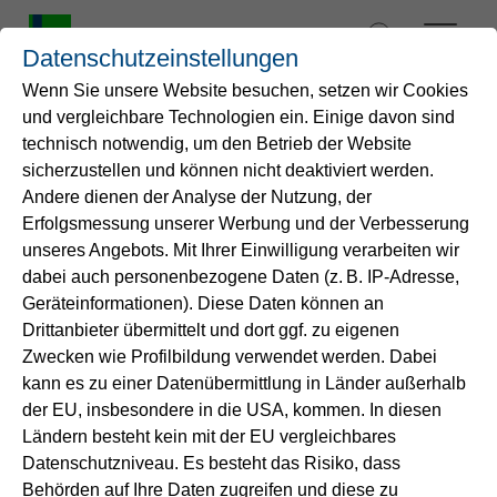
Zum
Inhalt
Datenschutzeinstellungen
springen
Wenn Sie unsere Website besuchen, setzen wir Cookies
und vergleichbare Technologien ein. Einige davon sind
Startseite
technisch notwendig, um den Betrieb der Website
Sicherheit am Arbeitsplatz:
sicherzustellen und können nicht deaktiviert werden.
Andere dienen der Analyse der Nutzung, der
Wasser
Digitalisierung in der
Erfolgsmessung unserer Werbung und der Verbesserung
Arbeitssicherheit
unseres Angebots. Mit Ihrer Einwilligung verarbeiten wir
Service
dabei auch personenbezogene Daten (z. B. IP-Adresse,
Geräteinformationen). Diese Daten können an
Arbeitssicherheit ist ein weisentlicher ASpekt bei
Drittanbieter übermittelt und dort ggf. zu eigenen
Energie
Gelsenwasser. Ein Best Practice aus dem Bereich
Zwecken wie Profilbildung verwendet werden. Dabei
Nachhaltigkeit ist die Wirksamkeitskontrolle per
kann es zu einer Datenübermittlung in Länder außerhalb
B2B-Lösungen
App. Um die Arbeitssicherheit effizient, offen und
der EU, insbesondere in die USA, kommen. In diesen
transparent zu gestalten, spielt die Digitalisierung
Ländern besteht kein mit der EU vergleichbares
Datenschutzniveau. Es besteht das Risiko, dass
der vorhandenen Instrumente eine wichtige Rolle.
Unternehmen
Behörden auf Ihre Daten zugreifen und diese zu