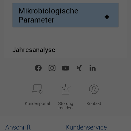
Es besteht insbesondere das Risiko, dass Ihre Daten durch
Mikrobiologische
US-Behörden zu Kontroll- und Überwachungszwecken
verarbeitet werden können.
Parameter
Jahresanalyse
Kundenportal
Störung
Kontakt
melden
Anschrift
Kundenservice