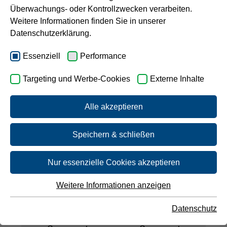
Überwachungs- oder Kontrollzwecken verarbeiten.
Grenzwert
Grenzwert
Karriere
Weitere Informationen finden Sie in unserer
10
1,5
Datenschutzerklärung.
HÄRTE
HÄRTEBEREICH
Essenziell
Performance
(MW)
1,38
Targeting und Werbe-Cookies
Externe Inhalte
weich
mmol/l
Alle akzeptieren
Speichern & schließen
NATRIUM
NITRAT
Nur essenzielle Cookies akzeptieren
41
9,2
Weitere Informationen anzeigen
Essenziell
mg/l
mg/l
Essenzielle Cookies werden für grundlegende Funktionen
Datenschutz
der Webseite benötigt. Dadurch ist gewährleistet, dass die
Webseite einwandfrei funktioniert.