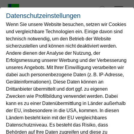
Zum
Inhalt
Datenschutzeinstellungen
springen
Zurück zur Übersicht
Trinkwasser Essen-Verbundwasserwerk
Wenn Sie unsere Website besuchen, setzen wir Cookies
und vergleichbare Technologien ein. Einige davon sind
Ihr Ergebnis für
Startseite
technisch notwendig, um den Betrieb der Website
verbundwasserwerk-essen
sicherzustellen und können nicht deaktiviert werden.
Andere dienen der Analyse der Nutzung, der
Wasser
Trinkwasser Essen-
Erfolgsmessung unserer Werbung und der Verbesserung
Verbundwasserwerk
unseres Angebots. Mit Ihrer Einwilligung verarbeiten wir
Service
dabei auch personenbezogene Daten (z. B. IP-Adresse,
In aller Kürze
Geräteinformationen). Diese Daten können an
Drittanbieter übermittelt und dort ggf. zu eigenen
Energie
Zwecken wie Profilbildung verwendet werden. Dabei
BLEI
FLUORID
kann es zu einer Datenübermittlung in Länder außerhalb
B2B-Lösungen
der EU, insbesondere in die USA, kommen. In diesen
<1
0,11
Ländern besteht kein mit der EU vergleichbares
µg/l
mg/l
Datenschutzniveau. Es besteht das Risiko, dass
Unternehmen
Behörden auf Ihre Daten zugreifen und diese zu