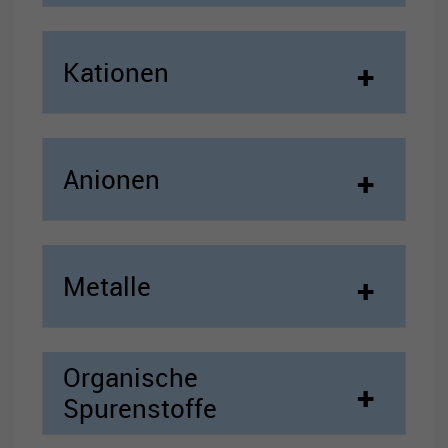
aufzubauen und Ihnen relevante Werbung auf anderen
Seiten zu zeigen. Das beruht auf der eindeutigen
Identifizierung Ihres Browsers und Internetgeräts. Wenn Sie
Kationen
diese Cookies nicht zulassen, erhalten Sie weniger gezielte
Werbung.
Externe Inhalte
Anionen
Externe Inhalte Wir verwenden auf dieser Seite externe
Inhalte, um Ihnen zusätzliche Informationen anzubieten.
Werden diese Inhalte aufgerufen, können Ihre
Nutzungsdaten an die jeweiligen Anbieter übertragen
werden. Daher können sie eingebettete Inhalte nur sehen,
Metalle
wenn Sie uns Ihre Einwilligung erteilt haben. Hinweis auf
Verarbeitung Ihrer auf dieser Webseite erhobenen Daten in
den USA: Indem Sie die Nutzung der „nicht erforderlichen“
Cookies und externen Inhalte akzeptieren, willigen Sie
Organische
zugleich gemäß Art. 49 Abs. 1 a) DSGVO ein, dass Ihre
Daten in den USA verarbeitet werden. Die USA werden vom
Spurenstoffe
Europäischen Gerichtshof als ein Land mit einem nach EU-
Standards unzureichenden Datenschutzniveau eingeschätzt.