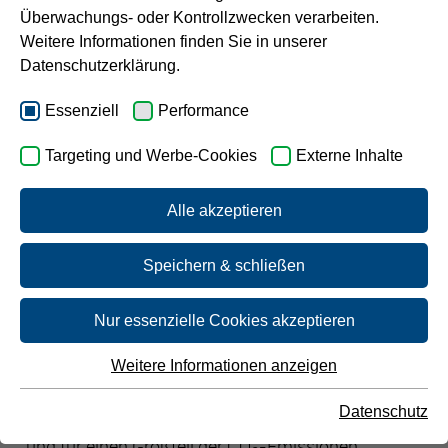
Überwachungs- oder Kontrollzwecken verarbeiten.
Gebäuden steigern
Karriere
Weitere Informationen finden Sie in unserer
Datenschutzerklärung.
Essenziell
Performance
Targeting und Werbe-Cookies
Externe Inhalte
Weltenergiespartag:
Alle akzeptieren
Energieeffiziente Gebäude
sind ein Schlüssel für die
Speichern & schließen
Energiewende
Nur essenzielle Cookies akzeptieren
Wir verbringen einen großen Teil unseres Lebens in
Weitere Informationen anzeigen
Essenziell
Gebäuden. Und gerade diese Gebäude sind einer
Essenzielle Cookies werden für grundlegende Funktionen
Datenschutz
der größten Energieverbraucher in Deutschland
der Webseite benötigt. Dadurch ist gewährleistet, dass die
und für einen Großteil der CO
-Emissionen
Webseite einwandfrei funktioniert.