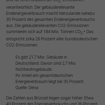
2
verantwortlich. Der gebäuderelevante
Cookie-Informationen anzeigen
Name
php_session
Endenergieverbrauch macht hierzulande nahezu
35 Prozent des gesamten Endenergieverbrauchs
Anbieter
Gelsenwasser
Performance
aus. Die gebäuderelevanten CO2-Emissionen
Mithilfe dieser Cookies können wir Besuche und Traffic-
summieren sich auf 184 Mio. Tonnen CO
.* Das
Laufzeit
Sitzungsdauer
2
Quellen zählen, um die Performance unserer Seite zu
messen und zu verbessern. Sie helfen uns festzustellen,
entspricht zirka 26 Prozent aller bundesdeutschen
welche Seiten am beliebtesten und welche am wenigsten
Zweck
Technische Funktionen der Seite
CO2-Emissionen.
gefragt sind, und zu erkennen, wie sich Besucher auf den
Seiten bewegen. Alle Daten, die diese Cookies sammeln,
Es gibt 21,7 Mio. Gebäude in
sind aggregiert und daher anonym. Wenn Sie diese Cookies
Deutschland. Davon sind 2,7 Mio.
nicht zulassen, wissen wir nicht, wann Sie unsere Seite
besucht haben, und können ihre Performance nicht
Nichtwohngebäude.
überprüfen.
Ihr Anteil am gesamtdeutschen
Energieverbrauch liegt bei 35 Prozent.
Quelle: Dena
Targeting und Werbe-Cookies
Diese Cookies können von unseren Werbepartnern auf
Die Zahlen aus Brüssel liegen sogar höher: Etwa
unsere Seite gesetzt werden. Sie können von diesen Firmen
genutzt und geteilt werden, um ein Profil Ihrer Interessen
40 Prozent des Energieverbrauchs und 36 Prozent