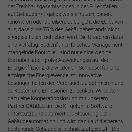
aufzubauen und Ihnen relevante Werbung auf anderen
der Treibhausgasemissionen in der EU entfallen
Seiten zu zeigen. Das beruht auf der eindeutigen
auf Gebäude.** Egal ob wir sie nutzen, bauen,
Identifizierung Ihres Browsers und Internetgeräts. Wenn Sie
renovieren oder abreißen. Dabei geht die EU davon
diese Cookies nicht zulassen, erhalten Sie weniger gezielte
aus, dass zirka 75 % des Gebäudebestands nicht
Werbung.
energieeffizient betrieben wird. Die Ursachen dafür
sind vielfältig. Bedienfehler, falsches Management,
Externe Inhalte
mangelnde Kontrolle… sind nur einige wenige.
Externe Inhalte Wir verwenden auf dieser Seite externe
Die haben aber große Auswirkungen auf die
Inhalte, um Ihnen zusätzliche Informationen anzubieten.
Energieeffizienz, die wieder ein Schlüssel für eine
Werden diese Inhalte aufgerufen, können Ihre
Nutzungsdaten an die jeweiligen Anbieter übertragen
erfolgreiche Energiewende ist. Innovative
werden. Daher können sie eingebettete Inhalte nur sehen,
Lösungen helfen den Verbrauch zu optimieren und
wenn Sie uns Ihre Einwilligung erteilt haben. Hinweis auf
so Kosten und Emissionen zu senken. Wir bieten
Verarbeitung Ihrer auf dieser Webseite erhobenen Daten in
dazu eine Kooperationslösung mit unserem
den USA: Indem Sie die Nutzung der „nicht erforderlichen“
Cookies und externen Inhalte akzeptieren, willigen Sie
Partner DABBEL an. Die KI-geführte Software
zugleich gemäß Art. 49 Abs. 1 a) DSGVO ein, dass Ihre
unterstützt und optimiert die Steuerung der
Daten in den USA verarbeitet werden. Die USA werden vom
Gebäudeautomation und wird dazu auf die bereits
Europäischen Gerichtshof als ein Land mit einem nach EU-
bestehende Gebäudeleittechnik „aufgesetzt“. Die
Standards unzureichenden Datenschutzniveau eingeschätzt.