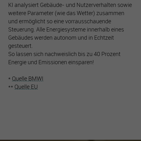
Es besteht insbesondere das Risiko, dass Ihre Daten durch
KI analysiert Gebäude- und Nutzerverhalten sowie
US-Behörden zu Kontroll- und Überwachungszwecken
weitere Parameter (wie das Wetter) zusammen
verarbeitet werden können.
und ermöglicht so eine vorrausschauende
Steuerung. Alle Energiesysteme innerhalb eines
Gebäudes werden autonom und in Echtzeit
gesteuert.
So lassen sich nachweislich bis zu 40 Prozent
Energie und Emissionen einsparen!
*
Quelle BMWI
**
Quelle EU