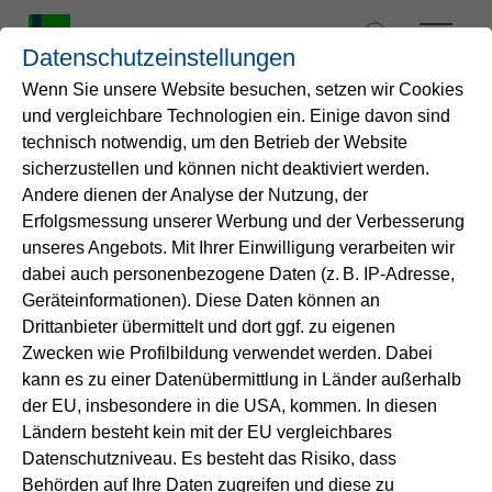
Zum
Inhalt
Datenschutzeinstellungen
springen
Wenn Sie unsere Website besuchen, setzen wir Cookies
und vergleichbare Technologien ein. Einige davon sind
Startseite
technisch notwendig, um den Betrieb der Website
Klarheit für unsere
sicherzustellen und können nicht deaktiviert werden.
Andere dienen der Analyse der Nutzung, der
Wasser
Kund*innen
Erfolgsmessung unserer Werbung und der Verbesserung
unseres Angebots. Mit Ihrer Einwilligung verarbeiten wir
Service
dabei auch personenbezogene Daten (z. B. IP-Adresse,
Entsprechend § 20 der Trinkwasserverordnung
Geräteinformationen). Diese Daten können an
dürfen bei der Trinkwasseraufbereitung nur Stoffe
Drittanbieter übermittelt und dort ggf. zu eigenen
Energie
verwendet werden, die in einer Liste des
Zwecken wie Profilbildung verwendet werden. Dabei
Umweltbundesamt enthalten sind. Die
Liste
ist
kann es zu einer Datenübermittlung in Länder außerhalb
im Internet veröffentlicht.
B2B-Lösungen
der EU, insbesondere in die USA, kommen. In diesen
Ländern besteht kein mit der EU vergleichbares
Gemäß § 46 der Trinkwasserverordnung
Datenschutzniveau. Es besteht das Risiko, dass
Unternehmen
veröffentlichen wir alle verwendeten
Behörden auf Ihre Daten zugreifen und diese zu