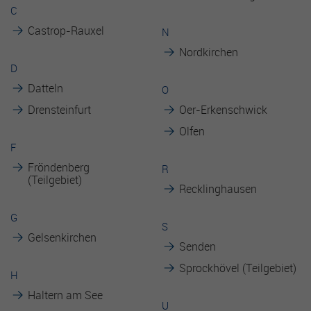
Es besteht insbesondere das Risiko, dass Ihre Daten durch
C
US-Behörden zu Kontroll- und Überwachungszwecken
Castrop-Rauxel
N
verarbeitet werden können.
Nordkirchen
D
Datteln
O
Drensteinfurt
Oer-Erkenschwick
Olfen
F
Fröndenberg
R
(Teilgebiet)
Recklinghausen
G
S
Gelsenkirchen
Senden
Sprockhövel (Teilgebiet)
H
Haltern am See
U