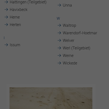
Hattingen (Teilgebiet)
Unna
Havixbeck
Herne
W
Herten
Waltrop
Warendorf-Hoetmar
I
Welver
Issum
Werl (Teilgebiet)
Werne
Wickede