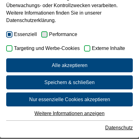
Aufbereitungsstoffe und Desinfektionsverfahren.
Überwachungs- oder Kontrollzwecken verarbeiten.
Karriere
Weitere Informationen finden Sie in unserer
Bitte tippen Sie den gewünschten Ort ein.
Datenschutzerklärung.
Essenziell
Performance
Targeting und Werbe-Cookies
Externe Inhalte
Alle akzeptieren
Ihr Ergebnis für
Herten
Speichern & schließen
Nur essenzielle Cookies akzeptieren
Weitere Informationen anzeigen
Essenziell
Wasserwerk Haltern
Essenzielle Cookies werden für grundlegende Funktionen
Datenschutz
der Webseite benötigt. Dadurch ist gewährleistet, dass die
Webseite einwandfrei funktioniert.