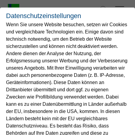
Zum
Inhalt
Datenschutzeinstellungen
springen
Wenn Sie unsere Website besuchen, setzen wir Cookies
und vergleichbare Technologien ein. Einige davon sind
Startseite
technisch notwendig, um den Betrieb der Website
Klarheit für unsere
sicherzustellen und können nicht deaktiviert werden.
Andere dienen der Analyse der Nutzung, der
Wasser
Kund*innen
Erfolgsmessung unserer Werbung und der Verbesserung
unseres Angebots. Mit Ihrer Einwilligung verarbeiten wir
Service
dabei auch personenbezogene Daten (z. B. IP-Adresse,
Entsprechend § 20 der Trinkwasserverordnung
Geräteinformationen). Diese Daten können an
dürfen bei der Trinkwasseraufbereitung nur Stoffe
Drittanbieter übermittelt und dort ggf. zu eigenen
Energie
verwendet werden, die in einer Liste des
Zwecken wie Profilbildung verwendet werden. Dabei
Umweltbundesamt enthalten sind. Die
Liste
ist
kann es zu einer Datenübermittlung in Länder außerhalb
im Internet veröffentlicht.
B2B-Lösungen
der EU, insbesondere in die USA, kommen. In diesen
Ländern besteht kein mit der EU vergleichbares
Gemäß § 46 der Trinkwasserverordnung
Datenschutzniveau. Es besteht das Risiko, dass
Unternehmen
veröffentlichen wir alle verwendeten
Behörden auf Ihre Daten zugreifen und diese zu