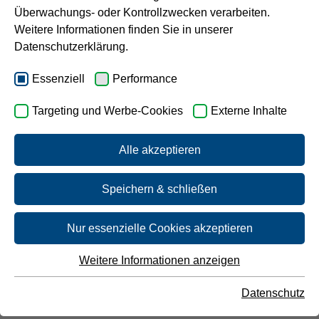
Aufbereitungsstoffe und Desinfektionsverfahren.
Überwachungs- oder Kontrollzwecken verarbeiten.
Karriere
Weitere Informationen finden Sie in unserer
Bitte tippen Sie den gewünschten Ort ein.
Datenschutzerklärung.
Essenziell
Performance
Targeting und Werbe-Cookies
Externe Inhalte
Alle akzeptieren
Ihr Ergebnis für Werne
Speichern & schließen
Nur essenzielle Cookies akzeptieren
Wasserwerk
Weitere Informationen anzeigen
Essenziell
Echthausen
Essenzielle Cookies werden für grundlegende Funktionen
Datenschutz
der Webseite benötigt. Dadurch ist gewährleistet, dass die
Webseite einwandfrei funktioniert.