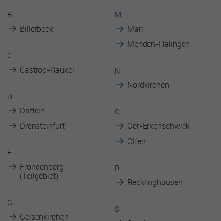
B
M
Billerbeck
Marl
Menden-Halingen
C
Castrop-Rauxel
N
Nordkirchen
D
Datteln
O
Drensteinfurt
Oer-Erkenschwick
Olfen
F
Fröndenberg
R
(Teilgebiet)
Recklinghausen
G
S
Gelsenkirchen