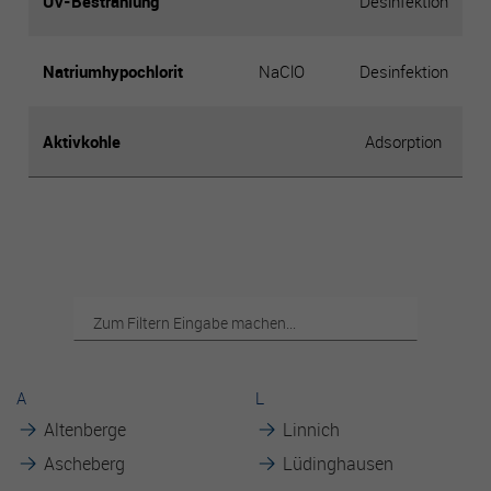
UV-Bestrahlung
Desinfektion
Es besteht insbesondere das Risiko, dass Ihre Daten durch
US-Behörden zu Kontroll- und Überwachungszwecken
verarbeitet werden können.
Natriumhypochlorit
NaClO
Desinfektion
Aktivkohle
Adsorption
A
L
Altenberge
Linnich
Ascheberg
Lüdinghausen