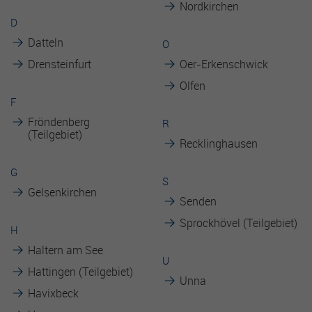
Nordkirchen
D
Datteln
O
Drensteinfurt
Oer-Erkenschwick
Olfen
F
Fröndenberg
R
(Teilgebiet)
Recklinghausen
G
S
Gelsenkirchen
Senden
Sprockhövel (Teilgebiet)
H
Haltern am See
U
Hattingen (Teilgebiet)
Unna
Havixbeck