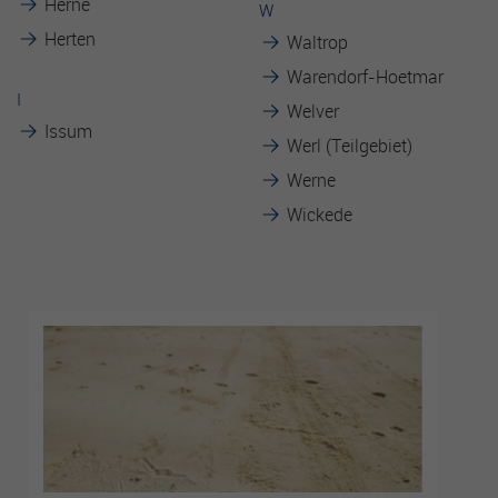
Herne
W
Herten
Waltrop
Warendorf-Hoetmar
I
Welver
Issum
Werl (Teilgebiet)
Werne
Wickede