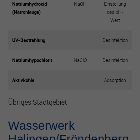
Es besteht insbesondere das Risiko, dass Ihre Daten durch
Natriumhydroxid
NaOH
Einstellung
US-Behörden zu Kontroll- und Überwachungszwecken
(Natronlauge)
des pH-
verarbeitet werden können.
Wert
UV-Bestrahlung
Desinfektion
Natriumhypochlorit
NaClO
Desinfektion
Aktivkohle
Adsorption
Übriges Stadt­gebiet
Wasserwerk
Halingen/Fröndenberg