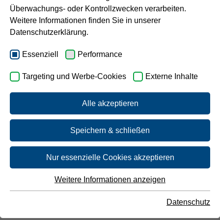
Aufbereitungsstoffe und Desinfektionsverfahren.
Überwachungs- oder Kontrollzwecken verarbeiten.
Karriere
Weitere Informationen finden Sie in unserer
Bitte tippen Sie den gewünschten Ort ein.
Datenschutzerklärung.
Essenziell
Performance
Targeting und Werbe-Cookies
Externe Inhalte
Alle akzeptieren
Ihr Ergebnis für Unna
Speichern & schließen
Nur essenzielle Cookies akzeptieren
Ortsteile
Weitere Informationen anzeigen
Essenziell
Hemmerde, Lünern, Sid­ding­hausen, West­
Essenzielle Cookies werden für grundlegende Funktionen
hemmerde - Misch­wasser aus
Datenschutz
der Webseite benötigt. Dadurch ist gewährleistet, dass die
Webseite einwandfrei funktioniert.