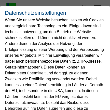
Zum
Inhalt
Datenschutzeinstellungen
springen
Wenn Sie unsere Website besuchen, setzen wir Cookies
und vergleichbare Technologien ein. Einige davon sind
Startseite
technisch notwendig, um den Betrieb der Website
Klarheit für unsere
sicherzustellen und können nicht deaktiviert werden.
Andere dienen der Analyse der Nutzung, der
Wasser
Kund*innen
Erfolgsmessung unserer Werbung und der Verbesserung
unseres Angebots. Mit Ihrer Einwilligung verarbeiten wir
Service
dabei auch personenbezogene Daten (z. B. IP-Adresse,
Entsprechend § 20 der Trinkwasserverordnung
Geräteinformationen). Diese Daten können an
dürfen bei der Trinkwasseraufbereitung nur Stoffe
Drittanbieter übermittelt und dort ggf. zu eigenen
Energie
verwendet werden, die in einer Liste des
Zwecken wie Profilbildung verwendet werden. Dabei
Umweltbundesamt enthalten sind. Die
Liste
ist
kann es zu einer Datenübermittlung in Länder außerhalb
im Internet veröffentlicht.
B2B-Lösungen
der EU, insbesondere in die USA, kommen. In diesen
Ländern besteht kein mit der EU vergleichbares
Gemäß § 46 der Trinkwasserverordnung
Datenschutzniveau. Es besteht das Risiko, dass
Unternehmen
veröffentlichen wir alle verwendeten
Behörden auf Ihre Daten zugreifen und diese zu