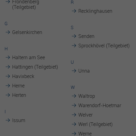
Fröndenberg
R
(Teilgebiet)
Recklinghausen
G
S
Gelsenkirchen
Senden
Sprockhövel (Teilgebiet)
H
Haltern am See
U
Hattingen (Teilgebiet)
Unna
Havixbeck
Herne
W
Herten
Waltrop
Warendorf-Hoetmar
I
Welver
Issum
Werl (Teilgebiet)
Werne