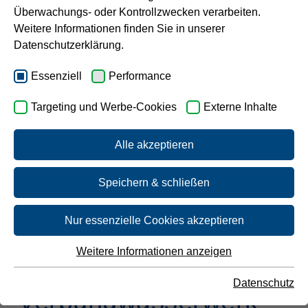
Aufbereitungsstoffe und Desinfektionsverfahren.
Überwachungs- oder Kontrollzwecken verarbeiten.
Karriere
Weitere Informationen finden Sie in unserer
Bitte tippen Sie den gewünschten Ort ein.
Datenschutzerklärung.
Essenziell
Performance
Targeting und Werbe-Cookies
Externe Inhalte
Alle akzeptieren
Ihr Ergebnis für
Sprockhövel
Speichern & schließen
(Teilgebiet)
Nur essenzielle Cookies akzeptieren
Weitere Informationen anzeigen
Essenziell
Essenzielle Cookies werden für grundlegende Funktionen
Datenschutz
der Webseite benötigt. Dadurch ist gewährleistet, dass die
Verbundwasserwerk
Webseite einwandfrei funktioniert.