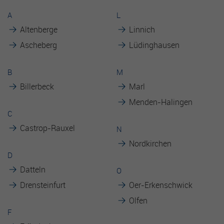
Es besteht insbesondere das Risiko, dass Ihre Daten durch
A
L
US-Behörden zu Kontroll- und Überwachungszwecken
verarbeitet werden können.
Altenberge
Linnich
Ascheberg
Lüdinghausen
B
M
Billerbeck
Marl
Menden-Halingen
C
Castrop-Rauxel
N
Nordkirchen
D
Datteln
O
Drensteinfurt
Oer-Erkenschwick
Olfen
F