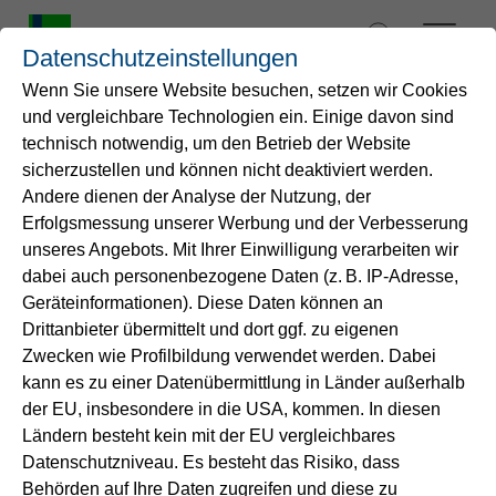
Zum
Inhalt
Datenschutzeinstellungen
springen
Wenn Sie unsere Website besuchen, setzen wir Cookies
und vergleichbare Technologien ein. Einige davon sind
Startseite
technisch notwendig, um den Betrieb der Website
Klarheit für unsere
sicherzustellen und können nicht deaktiviert werden.
Andere dienen der Analyse der Nutzung, der
Wasser
Kund*innen
Erfolgsmessung unserer Werbung und der Verbesserung
unseres Angebots. Mit Ihrer Einwilligung verarbeiten wir
Service
dabei auch personenbezogene Daten (z. B. IP-Adresse,
Entsprechend § 20 der Trinkwasserverordnung
Geräteinformationen). Diese Daten können an
dürfen bei der Trinkwasseraufbereitung nur Stoffe
Drittanbieter übermittelt und dort ggf. zu eigenen
Energie
verwendet werden, die in einer Liste des
Zwecken wie Profilbildung verwendet werden. Dabei
Umweltbundesamt enthalten sind. Die
Liste
ist
kann es zu einer Datenübermittlung in Länder außerhalb
im Internet veröffentlicht.
B2B-Lösungen
der EU, insbesondere in die USA, kommen. In diesen
Ländern besteht kein mit der EU vergleichbares
Gemäß § 46 der Trinkwasserverordnung
Datenschutzniveau. Es besteht das Risiko, dass
Unternehmen
veröffentlichen wir alle verwendeten
Behörden auf Ihre Daten zugreifen und diese zu